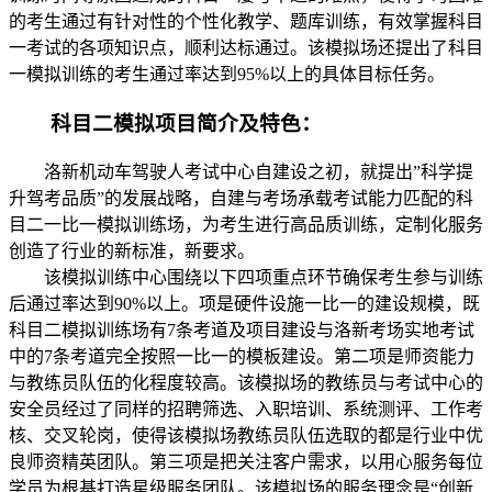
的考生通过有针对性的个性化教学、题库训练，有效掌握科目
一考试的各项知识点，顺利达标通过。该模拟场还提出了科目
一模拟训练的考生通过率达到95%以上的具体目标任务。
科目二模拟项目简介及特色：
洛新机动车驾驶人考试中心自建设之初，就提出”科学提
升驾考品质”的发展战略，自建与考场承载考试能力匹配的科
目二一比一模拟训练场，为考生进行高品质训练，定制化服务
创造了行业的新标准，新要求。
该模拟训练中心围绕以下四项重点环节确保考生参与训练
后通过率达到90%以上。项是硬件设施一比一的建设规模，既
科目二模拟训练场有7条考道及项目建设与洛新考场实地考试
中的7条考道完全按照一比一的模板建设。第二项是师资能力
与教练员队伍的化程度较高。该模拟场的教练员与考试中心的
安全员经过了同样的招聘筛选、入职培训、系统测评、工作考
核、交叉轮岗，使得该模拟场教练员队伍选取的都是行业中优
良师资精英团队。第三项是把关注客户需求，以用心服务每位
学员为根基打造星级服务团队。该模拟场的服务理念是“创新