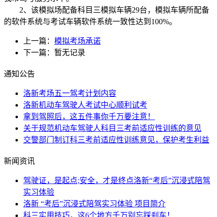
2、该模拟场配备科目三模拟车辆29台，模拟车辆所配备
的软件系统与考试车辆软件系统一致性达到100%。
上一篇：
模拟考场承诺
下一篇：暂无记录
通知公告
洛新考场五一驾考计划内容
洛新机动车驾驶人考试中心顺利试考
拿到驾照后，这五件事你千万要注意！
关于规范机动车驾驶人科目三考前适应性训练的意见
交警部门制订科三考前适应性训练意见，保护考生利益
新闻资讯
驾驶证，是起点;安全，才是终点洛新“考后”沉浸式陪驾
实习体验
洛新 “考后”沉浸式陪驾实习体验 项目简介
科三实用技巧，这6个地方千万别忘踩刹车！